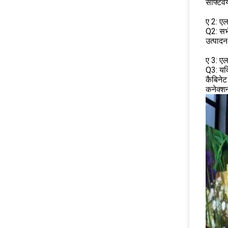
सॉफ्टवे
ए 2: एल
Q2: सभी
उत्पाद
ए 3: एल
Q3: यदि
कैबिनेट
कनेक्श