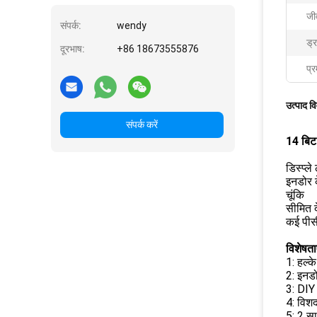
जी
संपर्क:
wendy
ड्र
दूरभाष:
+86 18673555876
प्र
उत्पाद व
संपर्क करें
14 बिट
डिस्प्ले
इनडोर 
चूंकि
सीमित 
कई पीसी
विशेषताए
1: हल्
2: इनड
3: DIY 
4: विशद
5: 2 स