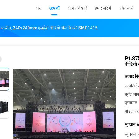
घर
उत्पादों
वीआर दिखाएँ
हमारे बारे में
संपर्क करें
ी स्क्रीन, 240x240mm एलईडी वीडियो वॉल डिस्प्ले SMD1415
P1.875
वीडियो
उत्पाद व
उत्पत्ति के
ब्रांड नाम
प्रमाणन:
मॉडल संख
भुगतान &
न्यूनतम आ