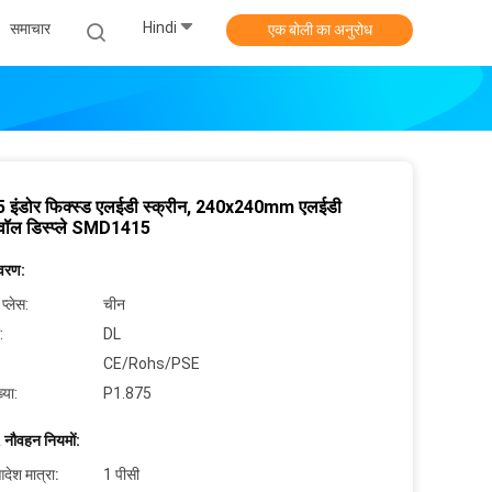
Hindi
समाचार
एक बोली का अनुरोध
 इंडोर फिक्स्ड एलईडी स्क्रीन, 240x240mm एलईडी
 वॉल डिस्प्ले SMD1415
िवरण:
 प्लेस:
चीन
:
DL
CE/Rohs/PSE
्या:
P1.875
 नौवहन नियमों:
देश मात्रा:
1 पीसी