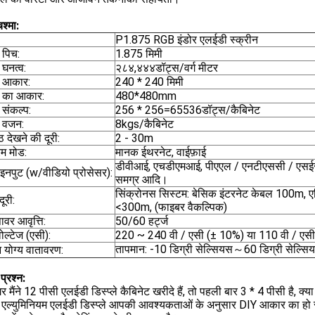
श्मा:
P1.875 RGB इंडोर एलईडी स्क्रीन
 पिच:
1.875 मिमी
 घनत्व:
२८४,४४४डॉट्स/वर्ग मीटर
ल आकार:
240 * 240 मिमी
ट का आकार:
480*480mm
 संकल्प:
256 * 256=65536डॉट्स/कैबिनेट
ट वजन:
8kgs/कैबिनेट
ष्ठ देखने की दूरी:
2 - 30m
रम मोड:
मानक ईथरनेट, वाईफ़ाई
डीवीआई, एचडीएमआई, पीएएल / एनटीएससी / एसईस
 इनपुट (w/वीडियो प्रोसेसर):
समग्र आदि।
सिंक्रोनस सिस्टम: बेसिक इंटरनेट केबल 100m, ए
ूरी:
<300m, (फाइबर वैकल्पिक)
ावर आवृत्ति:
50/60 हर्ट्ज
ोल्टेज (एसी):
220 ~ 240 वी / एसी (± 10%) या 110 वी / एसी
तापमान: -10 डिग्री सेल्सियस～60 डिग्री सेल्सि
 योग्य वातावरण:
प्रश्न:
र मैंने 12 पीसी एलईडी डिस्प्ले कैबिनेट खरीदे हैं, तो पहली बार 3 * 4 पीसी है, क्या
ँ, एल्युमिनियम एलईडी डिस्प्ले आपकी आवश्यकताओं के अनुसार DIY आकार का ह