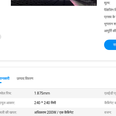
मूल्य:
पैकेजिंग 
प्रसव के
भुगतान शर्त
आपूर्ति की
स
जानकारी
उत्पाद विवरण
क्सेल पिच:
1.875mm
एलईडी प्
ड्यूल आकार:
240 * 240 मिमी
कैबिनेट 
जली की खपत:
अधिकतम 200W / एक कैबिनेट
वजन: