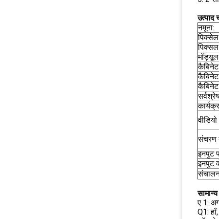
उत्पाद च
नमूना:
पिक्सेल
पिक्सल
मॉड्यू
कैबिने
कैबिनेट
कैबिने
सर्वश्रे
कार्यक्
वीडियो
संचरण द
इनपुट प
इनपुट व
संचालन
सामान्य 
ए 1: अग
Q1: हा