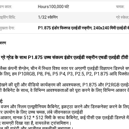
वन काल:
Hours100,000 घंटे
चमक:
ाइविंग विधि:
1/32 स्कैनिंग
ग्रे स्केल
मुखता देना:
P1.875 इंडोर फिक्स्ड एलईडी स्क्रीन
,
240x240 मिमी एलईडी वीड
िवरण
 ग्रे ग्रेड के साथ P1.875 उच्च संकल्प इंडोर एलईडी स्क्रीन एचडी एलईडी टी
 लैब्स कंपनी शेन्ज़ेन, चीन में स्थित विश्व स्तर पर अग्रणी एलईडी विज्ञापन डिस्प्ले 
के लिए, हम P10RGB, P8, P6, P5 P4, P3, P2.5, P2, P1.875 आदि पिक्सेल प
देखने की दूरी और वीडियो कार्यक्रम की आवश्यकता, P1.875 और P2RGB एलईड
 कैबिनेट के साथ, वे विभिन्न आवश्यकताओं को पूरा करने के लिए विभिन्न आकार के 
ं:
के वजन और स्लिम एल्यूमीनियम कैबिनेट, इकट्ठा करने और डिस्कनेक्ट करने के 
ोर उपयोग के लिए उच्च चमक, लंबे जीवनकाल एलईडी
आकार, मानक 512 * 512 मिमी के साथ कैबिनेट, कई पीसी एक एलईडी डिस्प्ले में स
 सामग्री दिखा रहा है, वायरलेस ट्रांसमिशन।
ाल की वारंटी और आजीवन तकनीकी सहायता।