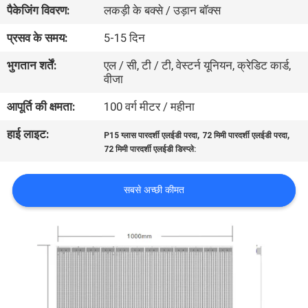
पैकेजिंग विवरण:
लकड़ी के बक्से / उड़ान बॉक्स
कारखाना
भ्रमण
प्रसव के समय:
5-15 दिन
भुगतान शर्तें:
एल / सी, टी / टी, वेस्टर्न यूनियन, क्रेडिट कार्ड,
वीजा
गुणवत्ता
नियंत्रण
आपूर्ति की क्षमता:
100 वर्ग मीटर / महीना
हाई लाइट:
,
,
P15 ग्लास पारदर्शी एलईडी परदा
72 मिमी पारदर्शी एलईडी परदा
संपर्क
72 मिमी पारदर्शी एलईडी डिस्प्ले:
करें
सबसे अच्छी कीमत
समाचार
एक
उद्धरण