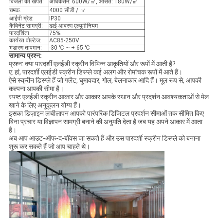
बिजली की खपत:
अधिकतम: 600W/㎡, औसत: 180W/㎡
चमक:
4000 सीडी / ㎡
आईपी ​​ग्रेड:
IP30
कैबिनेट सामग्री:
डाई-आवरण एल्यूमीनियम
पारदर्शिता:
75%
कार्यरत वोल्टेज:
AC85-250V
भंडारण तापमान:
-30 ℃ ~ + 65 ℃
सामान्य प्रश्न:
प्रश्न: क्या पारदर्शी एलईडी स्क्रीन विभिन्न आकृतियों और रूपों में आती हैं?
ए: हां, पारदर्शी एलईडी स्क्रीन डिस्प्ले कई अलग और रोमांचक रूपों में आते हैं।
ऐसे स्क्रीन डिस्प्ले हैं जो फ्लैट, घुमावदार, गोल, बेलनाकार आदि हैं। मूल रूप से, आपकी
कल्पना आपकी सीमा है।
स्पष्ट एलईडी स्क्रीन आकार और आकार आपके स्थान और प्रदर्शन आवश्यकताओं से मेल
खाने के लिए अनुकूलन योग्य हैं।
इसका डिज़ाइन लचीलापन आपको पारंपरिक डिजिटल प्रदर्शन सीमाओं तक सीमित किए
बिना प्रचार या विज्ञापन सामग्री बनाने की अनुमति देता है जब यह अपने आकार में आता
है।
अब आप आउट-ऑफ-द-बॉक्स जा सकते हैं और उस पारदर्शी स्क्रीन डिस्प्ले को बनाना
शुरू कर सकते हैं जो आप चाहते थे।