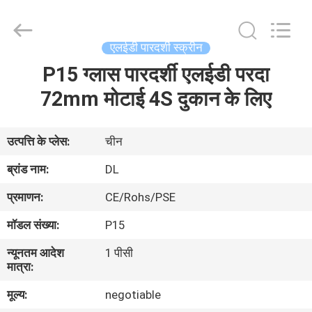
2026
Display
Labs
LED
Co.,Ltd.
एलईडी पारदर्शी स्क्रीन
All
Rights
Reserved.
P15 ग्लास पारदर्शी एलईडी परदा
घर
72mm मोटाई 4S दुकान के लिए
उत्पादों
उत्पत्ति के प्लेस:
चीन
वीआर
ब्रांड नाम:
DL
दिखाएँ
प्रमाणन:
CE/Rohs/PSE
मॉडल संख्या:
P15
हमारे
न्यूनतम आदेश
1 पीसी
बारे
मात्रा:
में
मूल्य:
negotiable