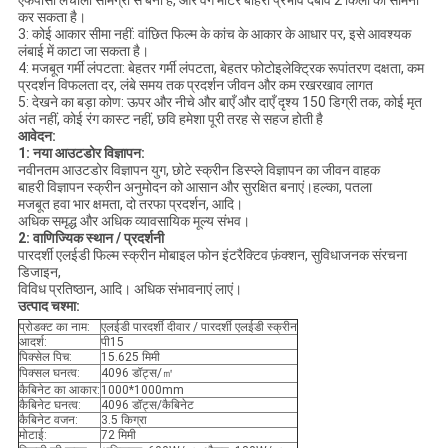
एफपीसी लचीली सामग्री से बना है, और वर्ग मीटर बाहरी प्रभाव दबाव 2 किलो का सामना
कर सकता है।
3: कोई आकार सीमा नहीं: वांछित फिल्म के कांच के आकार के आधार पर, इसे आवश्यक
लंबाई में काटा जा सकता है।
4: मजबूत गर्मी लंपटता: बेहतर गर्मी लंपटता, बेहतर फोटोइलेक्ट्रिक रूपांतरण दक्षता, कम
प्रदर्शन विफलता दर, लंबे समय तक प्रदर्शन जीवन और कम रखरखाव लागत
5: देखने का बड़ा कोण: ऊपर और नीचे और बाएँ और दाएँ दृश्य 150 डिग्री तक, कोई मृत
अंत नहीं, कोई रंग कास्ट नहीं, छवि हमेशा पूरी तरह से सहज होती है
आवेदन:
1: नया आउटडोर विज्ञापन:
नवीनतम आउटडोर विज्ञापन युग, छोटे स्क्रीन डिस्प्ले विज्ञापन का जीवन वाहक
बाहरी विज्ञापन स्क्रीन अनुमोदन को आसान और सुरक्षित बनाएं।हल्का, पतला
मजबूत हवा भार क्षमता, दो तरफा प्रदर्शन, आदि।
अधिक समृद्ध और अधिक व्यावसायिक मूल्य संभव।
2: वाणिज्यिक स्थान / प्रदर्शनी
पारदर्शी एलईडी फिल्म स्क्रीन मोबाइल फोन इंटरैक्टिव फ़ंक्शन, सुविधाजनक संरचना
डिजाइन,
विविध प्रतिष्ठान, आदि। अधिक संभावनाएं लाएं।
उत्पाद चश्मा:
प्रोडक्ट का नाम:
एलईडी पारदर्शी दीवार / पारदर्शी एलईडी स्क्रीन
आदर्श:
पी15
पिक्सेल पिच:
15.625 मिमी
पिक्सल घनत्व:
4096 डॉट्स/㎡
कैबिनेट का आकार:
1000*1000mm
कैबिनेट घनत्व:
4096 डॉट्स/कैबिनेट
कैबिनेट वजन:
3.5 किग्रा
मोटाई:
72 मिमी