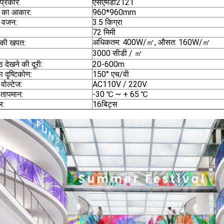
प्रकार:
एसएमडी2121
ट का आकार:
960*960mm
ट वजन:
3.5 किग्रा
72 मिमी
अधिकतम: 400W/㎡, औसत: 160W/㎡
 की खपत:
3000 सीडी / ㎡
ष्ठ देखने की दूरी:
20-600m
ा दृष्टिकोण:
150° एच/वी
 वोल्टेज:
AC110V / 220V
 तापमान:
-30 ℃ ~ + 65 ℃
ल:
16बिट्स