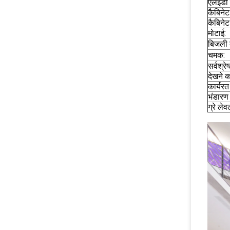
एलईडी 
कैबिने
कैबिने
मोटाई:
बिजली
चमक:
सर्वश्रे
देखने क
कार्यरत
भंडारण
ग्रे लेव