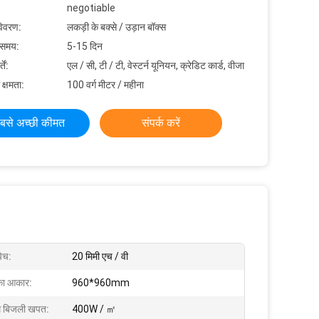
negotiable
विवरण:
लकड़ी के बक्से / उड़ान बॉक्स
 समय:
5-15 दिन
ें:
एल / सी, टी / टी, वेस्टर्न यूनियन, क्रेडिट कार्ड, वीजा
 क्षमता:
100 वर्ग मीटर / महीना
बसे अच्छी कीमत
संपर्क करें
पिच:
20 मिमी एच / वी
का आकार:
960*960mm
 बिजली खपत:
400W / ㎡