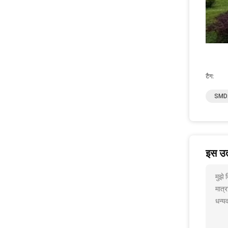
टैग:
SMD21
इस उत्
मुझे
मात्र
धन्यव