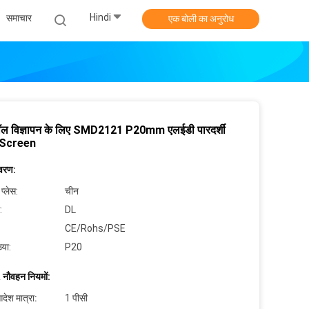
Hindi
समाचार
एक बोली का अनुरोध
वॉल विज्ञापन के लिए SMD2121 P20mm एलईडी पारदर्शी
न Screen
िवरण:
 प्लेस:
चीन
:
DL
CE/Rohs/PSE
्या:
P20
 नौवहन नियमों:
देश मात्रा:
1 पीसी