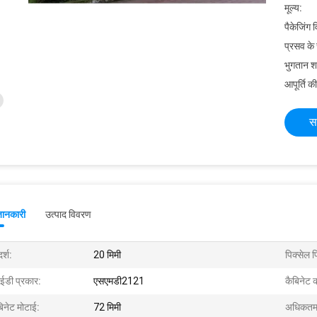
मूल्य:
पैकेजिंग 
प्रसव के
भुगतान शर्त
आपूर्ति की
स
जानकारी
उत्पाद विवरण
र्श:
20 मिमी
पिक्सेल 
ईडी प्रकार:
एसएमडी2121
कैबिनेट 
बिनेट मोटाई:
72 मिमी
अधिकतम