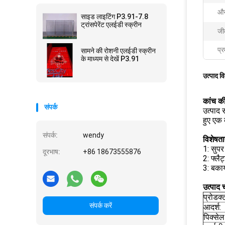
औस
साइड लाइटिंग P3.91-7.8
ट्रांसपेरेंट एलईडी स्क्रीन
जी
प्र
सामने की रोशनी एलईडी स्क्रीन
के माध्यम से देखें P3.91
उत्पाद व
कांच की
संपर्क
उत्पाद 
हुए एक 
संपर्क:
wendy
विशेषताए
1: सुपर
दूरभाष:
+86 18673555876
2: फ्लै
3: बका
उत्पाद च
प्रोडक्
संपर्क करें
आदर्श:
पिक्सेल