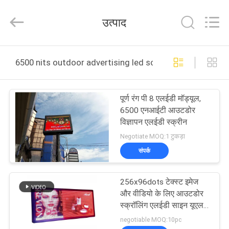
2026
Display
Labs
उत्पाद
LED
Co.,Ltd.
All
Rights
Reserved.
घर
6500 nits outdoor advertising led screens ऑनलाइन निर्माण
उत्पादों
पूर्ण रंग पी 8 एलईडी मॉड्यूल,
6500 एनआईटी आउटडोर
वीआर
विज्ञापन एलईडी स्क्रीन
दिखाएँ
Negotiate MOQ:1 टुकड़ा
संपर्क
हमारे
256x96dots टेक्स्ट इमेज
बारे
और वीडियो के लिए आउटडोर
में
स्क्रॉलिंग एलईडी साइन यूएल
अनुमोदन
negotiable MOQ:10pc