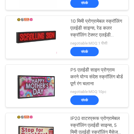
संपर्क
कारखाना
भ्रमण
10 मिमी प्रोग्रामेबल स्क्रॉलिंग
एलईडी साइन्स, रेड कलर
गुणवत्ता
स्क्रॉलिंग टेक्स्ट एलईडी
डिस्प्ले:
negotiable MOQ:1 पीसी
नियंत्रण
संपर्क
संपर्क
P5 एलईडी साइन प्रोग्राम
करें
करने योग्य संदेश स्क्रॉलिंग बोर्ड
पूर्ण रंग चलाना
negotiable MOQ:10pc
समाचार
संपर्क
एक
IP20 वाटरप्रूफ प्रोग्रामेबल
उद्धरण
स्क्रॉलिंग एलईडी साइन्स, 5
मिमी एलईडी स्क्रॉलिंग मैसेज