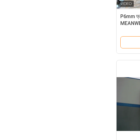
P6mm फ्रं
MEANWEL
स्क्रीन