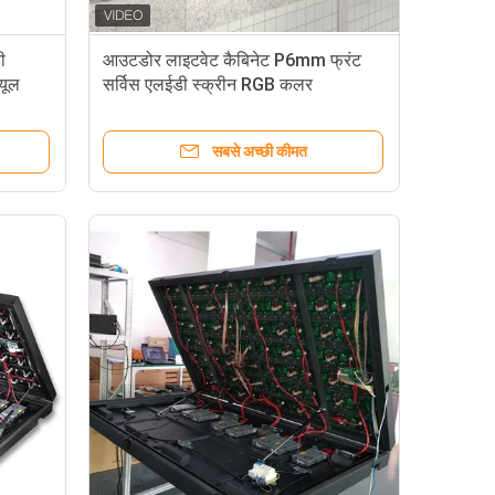
ी
आउटडोर लाइटवेट कैबिनेट P6mm फ्रंट
यूल
सर्विस एलईडी स्क्रीन RGB कलर
सबसे अच्छी कीमत