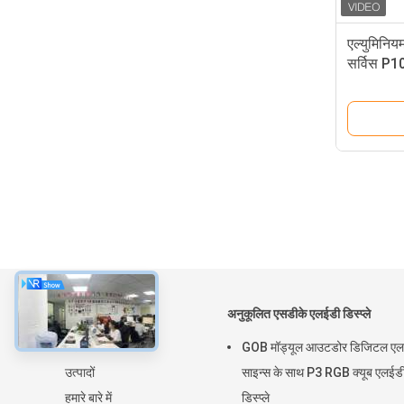
एल्युमिनिय
सर्विस P1
प्रदर्शन
के बारे में
अनुकूलित एसडीके एलईडी डिस्प्ले
घर
GOB मॉड्यूल आउटडोर डिजिटल एल
उत्पादों
साइन्स के साथ P3 RGB क्यूब एलईड
हमारे बारे में
डिस्प्ले