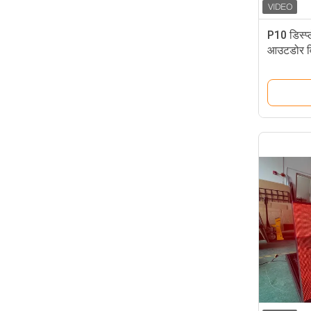
P10 डिस्प्
आउटडोर विज
है: