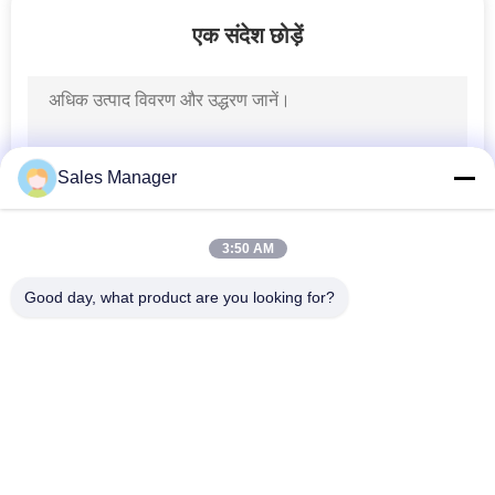
कारखाना
एक संदेश छोड़ें
भ्रमण
गुणवत्ता
नियंत्रण
Sales Manager
संपर्क
3:50 AM
करें
Good day, what product are you looking for?
लोकप्रिय श्रेणियां
सभी
समाचार
आउटडोर डिजिटल 
एलईडी विंडो डिस्प्ले साइन्स
एक
एलईडी साइन्स
उद्धरण
प्रोग्राम करने योग्य 
स्मारक एलईडी संकेत
स्क्रॉलिंग एलईडी साइन्स