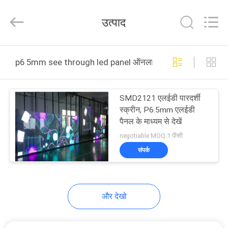
2026
Display
Labs
उत्पाद
LED
Co.,Ltd.
All
Rights
Reserved.
घर
p6 5mm see through led panel ऑनलाइन निर्माण
उत्पादों
SMD2121 एलईडी पारदर्शी
स्क्रीन, P6.5mm एलईडी
वीआर
पैनल के माध्यम से देखें
दिखाएँ
negotiable MOQ:1 पीसी
संपर्क
हमारे
बारे
और देखो
में