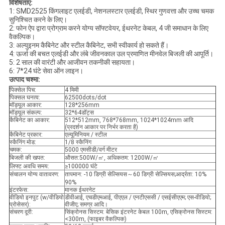
विशेषताएं:
1: SMD2525 किंगलाइट एलईडी, नेशनलस्टार एलईडी, स्थिर गुणवत्ता और उच्च चमक
सुनिश्चित करने के लिए।
2: फोन ऐप द्वारा प्रोग्राम करने योग्य सॉफ्टवेयर, ईथरनेट केबल, 4 जी समाधान के लिए
वैकल्पिक।
3: अल्युइनम कैबिनेट और स्टील कैबिनेट, सभी स्वीकार्य हो सकते हैं।
4: ऊर्जा की बचत एलईडी और लंबे जीवनकाल उल प्रमाणित मीनवेल बिजली की आपूर्ति।
5: 2 साल की वारंटी और आजीवन तकनीकी सहायता।
6: 7*24 घंटे सेवा ऑन लाइन।
उत्पाद चश्मा:
पिक्सेल पिच:
4 मिमी
पिक्सल घनत्व:
62500dots/dot
मॉड्यूल आकार:
128*256mm
मॉड्यूल संकल्प:
32*64डॉट्स
कैबिनेट का आकार:
512*512mm, 768*768mm, 1024*1024mm आदि
(प्रदर्शन आकार पर निर्भर करता है)
कैबिनेट प्रकार:
एल्यूमिनियम / स्टील
स्कैनिंग मोड:
1/8 स्कैनिंग
चमक:
5000 एमसीडी/वर्ग मीटर
बिजली की खपत:
औसत:500W/㎡, अधिकतम: 1200W/㎡
लिफ्ट अवधि समय:
≥100000 घंटे
संचालन योग्य वातावरण:
तापमान: -10 डिग्री सेल्सियस～60 डिग्री सेल्सियस;आर्द्रता: 10%
90%
इंटरफेस:
मानक ईथरनेट
वीडियो इनपुट (w/वीडियो
डीवीआई, एचडीएमआई, पीएएल / एनटीएससी / एसईसीएएम; एस-वीडियो;
प्रोसेसर):
वीजीए; समग्र आदि।
संचरण दूरी:
सिंक्रोनस सिस्टम: बेसिक इंटरनेट केबल 100m, एसिक्रोनस सिस्टम:
<300m, (फाइबर वैकल्पिक)