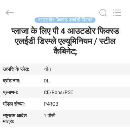
2026
Display
Labs
LED
Co.,Ltd.
आउटडोर फिक्स्ड एलईडी डिस्प्ले
All
Rights
Reserved.
प्लाजा के लिए पी 4 आउटडोर फिक्स्ड
घर
एलईडी डिस्प्ले एल्यूमिनियम / स्टील
उत्पादों
कैबिनेट;
वीआर
उत्पत्ति के प्लेस:
चीन
दिखाएँ
ब्रांड नाम:
DL
प्रमाणन:
CE/Rohs/PSE
हमारे
मॉडल संख्या:
P4RGB
बारे
न्यूनतम आदेश
1 पीसी
में
मात्रा: