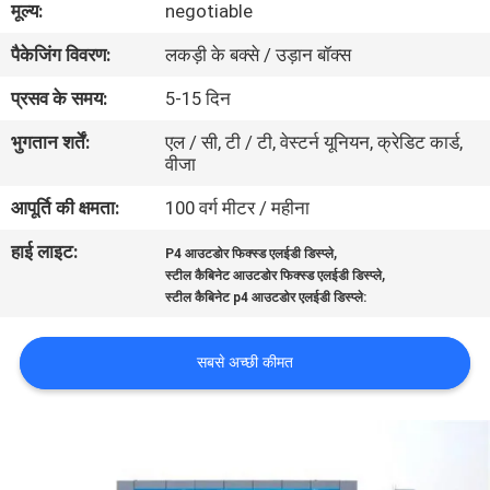
मूल्य:
negotiable
कारखाना
पैकेजिंग विवरण:
लकड़ी के बक्से / उड़ान बॉक्स
भ्रमण
प्रसव के समय:
5-15 दिन
गुणवत्ता
भुगतान शर्तें:
एल / सी, टी / टी, वेस्टर्न यूनियन, क्रेडिट कार्ड,
वीजा
नियंत्रण
आपूर्ति की क्षमता:
100 वर्ग मीटर / महीना
संपर्क
हाई लाइट:
,
P4 आउटडोर फिक्स्ड एलईडी डिस्प्ले
,
करें
स्टील कैबिनेट आउटडोर फिक्स्ड एलईडी डिस्प्ले
स्टील कैबिनेट p4 आउटडोर एलईडी डिस्प्ले:
समाचार
सबसे अच्छी कीमत
एक
उद्धरण