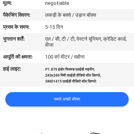
मूल्य:
negotiable
कारखाना
पैकेजिंग विवरण:
लकड़ी के बक्से / उड़ान बॉक्स
भ्रमण
प्रसव के समय:
5-15 दिन
गुणवत्ता
भुगतान शर्तें:
एल / सी, टी / टी, वेस्टर्न यूनियन, क्रेडिट कार्ड,
वीजा
नियंत्रण
आपूर्ति की क्षमता:
100 वर्ग मीटर / महीना
संपर्क
हाई लाइट:
,
P1.875 इंडोर फिक्स्ड एलईडी स्क्रीन
,
करें
240x240 मिमी एलईडी वीडियो वॉल डिस्प्ले
SMD1415 एलईडी वीडियो वॉल डिस्प्ले:
समाचार
सबसे अच्छी कीमत
एक
उद्धरण