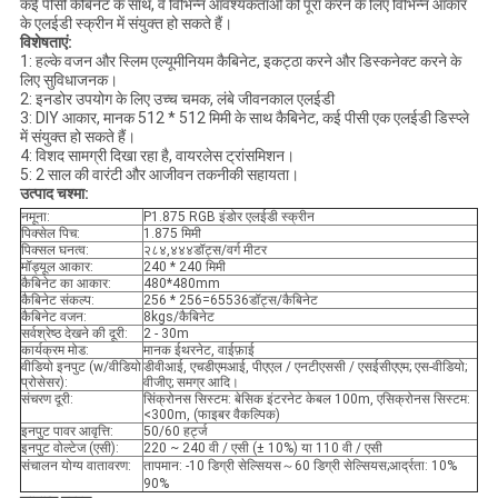
कई पीसी कैबिनेट के साथ, वे विभिन्न आवश्यकताओं को पूरा करने के लिए विभिन्न आकार
के एलईडी स्क्रीन में संयुक्त हो सकते हैं।
विशेषताएं:
1: हल्के वजन और स्लिम एल्यूमीनियम कैबिनेट, इकट्ठा करने और डिस्कनेक्ट करने के
लिए सुविधाजनक।
2: इनडोर उपयोग के लिए उच्च चमक, लंबे जीवनकाल एलईडी
3: DIY आकार, मानक 512 * 512 मिमी के साथ कैबिनेट, कई पीसी एक एलईडी डिस्प्ले
में संयुक्त हो सकते हैं।
4: विशद सामग्री दिखा रहा है, वायरलेस ट्रांसमिशन।
5: 2 साल की वारंटी और आजीवन तकनीकी सहायता।
उत्पाद चश्मा:
नमूना:
P1.875 RGB इंडोर एलईडी स्क्रीन
पिक्सेल पिच:
1.875 मिमी
पिक्सल घनत्व:
२८४,४४४डॉट्स/वर्ग मीटर
मॉड्यूल आकार:
240 * 240 मिमी
कैबिनेट का आकार:
480*480mm
कैबिनेट संकल्प:
256 * 256=65536डॉट्स/कैबिनेट
कैबिनेट वजन:
8kgs/कैबिनेट
सर्वश्रेष्ठ देखने की दूरी:
2 - 30m
कार्यक्रम मोड:
मानक ईथरनेट, वाईफ़ाई
वीडियो इनपुट (w/वीडियो
डीवीआई, एचडीएमआई, पीएएल / एनटीएससी / एसईसीएएम; एस-वीडियो;
प्रोसेसर):
वीजीए; समग्र आदि।
संचरण दूरी:
सिंक्रोनस सिस्टम: बेसिक इंटरनेट केबल 100m, एसिक्रोनस सिस्टम:
<300m, (फाइबर वैकल्पिक)
इनपुट पावर आवृत्ति:
50/60 हर्ट्ज
इनपुट वोल्टेज (एसी):
220 ~ 240 वी / एसी (± 10%) या 110 वी / एसी
संचालन योग्य वातावरण:
तापमान: -10 डिग्री सेल्सियस～60 डिग्री सेल्सियस;आर्द्रता: 10%
90%