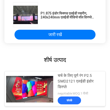
P1.875 इंडोर फिक्स्ड एलईडी स्क्रीन,
240x240mm एलईडी वीडियो वॉल डिस्प्ले
SMD1415
जारी रखें
शीर्ष उत्पाद
चर्च के लिए पूर्ण रंग P2.5
SMD2121 एलईडी इंडोर
डिस्प्ले
negotiable MOQ:1 पीसी
संपर्क