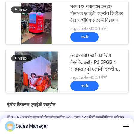
नरम P2 घुमावदार इनडोर
फिक्स्ड एलईडी स्क्रीन सिलेंडर
दीवार शॉपिंग सेंटर में विज्ञापन
negotiable MOQ:1 पीसी
संपर्क
640x480 डाई कास्टिंग
कैबिनेट इंडोर P2.5RGB 4
साइड्स बड़ी एलईडी स्क्रीन
3840hz विज्ञापन
negotiable MOQ:1 पीसी
संपर्क
इंडोर फिक्स्ड एलईडी स्क्रीन
पी 1.667 इनडोर एलईडी डिस्प्ले स्क्रीन 640 एक्स 480 मिमी एल्यूमिनियम कैबिनेट
के साथ
Sales Manager