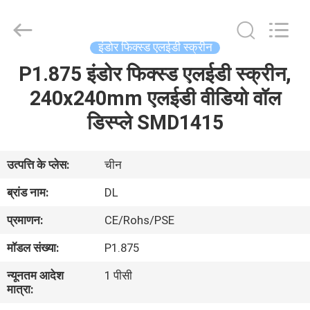
2026
Display
Labs
LED
Co.,Ltd.
इंडोर फिक्स्ड एलईडी स्क्रीन
All
Rights
Reserved.
P1.875 इंडोर फिक्स्ड एलईडी स्क्रीन,
घर
240x240mm एलईडी वीडियो वॉल
उत्पादों
डिस्प्ले SMD1415
वीआर
उत्पत्ति के प्लेस:
चीन
दिखाएँ
ब्रांड नाम:
DL
प्रमाणन:
CE/Rohs/PSE
हमारे
मॉडल संख्या:
P1.875
बारे
न्यूनतम आदेश
1 पीसी
में
मात्रा: