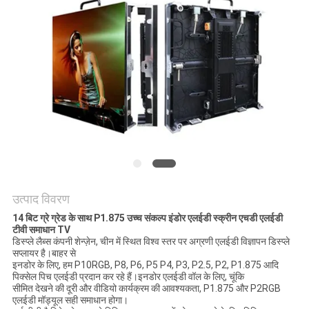
की
विनती
करे
साइटमैप
PRIVACY
POLICY
उत्पाद विवरण
14 बिट ग्रे ग्रेड के साथ P1.875 उच्च संकल्प इंडोर एलईडी स्क्रीन एचडी एलईडी
टीवी समाधान TV
डिस्प्ले लैब्स कंपनी शेन्ज़ेन, चीन में स्थित विश्व स्तर पर अग्रणी एलईडी विज्ञापन डिस्प्ले
सप्लायर है।बाहर से
इनडोर के लिए, हम P10RGB, P8, P6, P5 P4, P3, P2.5, P2, P1.875 आदि
पिक्सेल पिच एलईडी प्रदान कर रहे हैं।इनडोर एलईडी वॉल के लिए, चूंकि
सीमित देखने की दूरी और वीडियो कार्यक्रम की आवश्यकता, P1.875 और P2RGB
एलईडी मॉड्यूल सही समाधान होगा।