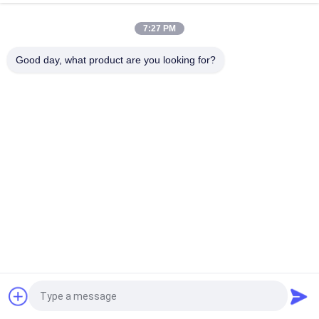
P3.91 रेंटल फिक्स्ड इंस्टॉलेशन के लिए आउटडोर विज्ञापन एलईडी स्क्रीन
7:27 PM
उच्च चमक पी 5 आरजीबी आउटडोर फिक्स्ड एलईडी डिस्प्ले 160 * 320 मिमी
मॉड्यूल
Good day, what product are you looking for?
लोकप्रिय श्रेणियां
सभी
आउटडोर डिजिटल 
एलईडी विंडो डिस्प्ले साइन्स
एलईडी साइन्स
प्रोग्राम करने योग्य 
स्मारक एलईडी संकेत
स्क्रॉलिंग एलईडी साइन्स
इंडोर फिक्स्ड एलईडी 
आउटडोर फिक्स्ड एलईडी 
स्क्रीन
डिस्प्ले
इनडोर किराये एलईडी 
फ्रंट सर्विस एलईडी स्क्रीन
स्क्रीन
एक बोली का अनुरोध