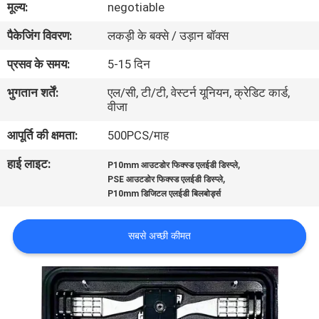
मूल्य:
negotiable
कारखाना
पैकेजिंग विवरण:
लकड़ी के बक्से / उड़ान बॉक्स
भ्रमण
प्रसव के समय:
5-15 दिन
गुणवत्ता
भुगतान शर्तें:
एल/सी, टी/टी, वेस्टर्न यूनियन, क्रेडिट कार्ड,
वीजा
नियंत्रण
आपूर्ति की क्षमता:
500PCS/माह
संपर्क
हाई लाइट:
,
P10mm आउटडोर फिक्स्ड एलईडी डिस्प्ले
,
करें
PSE आउटडोर फिक्स्ड एलईडी डिस्प्ले
P10mm डिजिटल एलईडी बिलबोर्ड्स
समाचार
सबसे अच्छी कीमत
एक
उद्धरण