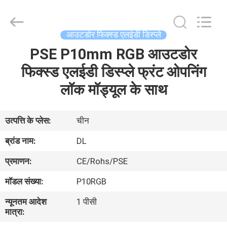
2026
Display
Labs
LED
Co.,Ltd.
आउटडोर फिक्स्ड एलईडी डिस्प्ले
All
Rights
Reserved.
PSE P10mm RGB आउटडोर
घर
फिक्स्ड एलईडी डिस्प्ले फ्रंट ओपनिंग
उत्पादों
लॉक मॉड्यूल के साथ
वीआर
उत्पत्ति के प्लेस:
चीन
दिखाएँ
ब्रांड नाम:
DL
प्रमाणन:
CE/Rohs/PSE
हमारे
मॉडल संख्या:
P10RGB
बारे
न्यूनतम आदेश
1 पीसी
में
मात्रा: