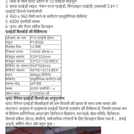
2: लॉक के साथ फ्रंट ओपन पी 10 एलईडी मॉड्यूल
3: ब्रांड एलईडी लाइट: नेशन स्टार एलईडी, किंगलाइट एलईडी, एसएमडी 3 इन 1
एलईडी डिस्प्ले टेक्नोलॉजी
4: 960 x 960 मिमी मरने के कास्टिंग एल्यूमीनियम कैबिनेट
5: 6000 एमसीडी चमक
6: फ्रंट और रियर सर्विस डिजाइन
एलईडी बिलबोर्ड की विशिष्टता:
प्रोडक्ट का नाम:
P10 एलईडी दीवार
नमूना:
P10RGB
पिक्सेल पिच:
10 मिमी
पिक्सल घनत्व:
10000 डॉट्स/㎡
मॉड्यूल आकार:
320*320mm
मॉड्यूल संकल्प:
32*32=1024डॉट्स
कैबिनेट का आकार:
960*960mm
कैबिनेट संकल्प:
96*96=9216डॉट्स
वज़न:
40kgs/कैबिनेट
कैबिनेट:
एल्यूमीनियम कास्टिंग मरो
मरम्मत मोड:
आगे पीछे
चमक:
6000 एमसीडी / ㎡
जीवन काल:
≥100000 घंटे
फ्रंट रिपेयर एलईडी डिस्प्ले का अनुप्रयोग:
फ्रंट रिपेयर एलईडी बिलबोर्ड्स को कम बिजली की खपत के साथ उच्च चमक और
कंट्रास्ट अनुपात में उत्कृष्टता एलईडी डिस्प्ले प्रदर्शन की विशेषता है, जिसमें व्यापक रूप
से विभिन्न वाणिज्यिक आउटडोर डिजिटल विज्ञापन, घटनाओं, खेल परिधि, डिजिटल
डिस्प्ले संकेत, होटल, कैसीनो, सार्वजनिक स्टेशनों के लिए डिज़ाइन किया गया है। , हवाई
अड्डे, शॉपिंग सेंटर और बहुत कुछ।