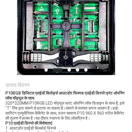
की
विनती
करे
साइटमैप
PRIVACY
POLICY
उत्पाद विवरण
P10RGB डिजिटल एलईडी बिलोर्ड्स आउटडोर फिक्स्ड एलईडी डिस्प्ले फ्रंट ओपनिंग
लॉक मॉड्यूल के साथ
320*320MM P10RGB LED मॉड्यूल फ्रंट ओपनिंग लॉक डिज़ाइन के साथ है, इसे
"T" रिंच द्वारा सामने से हटाया जा सकता है।सामने से मरम्मत करना आसान है।डाई-
कास्टिंग एल्यूमीनियम कैबिनेट के साथ, वजन सामान्य P10 960 X 960 स्टील कैबिनेट
की तुलना में हल्का है।यह दीवार स्थापना के लिए लोकप्रिय है।
P10 एलईडी डिस्प्ले की विशेषताएं:
1: आउटडोर एलईडी बिलबोर्ड डिस्प्ले