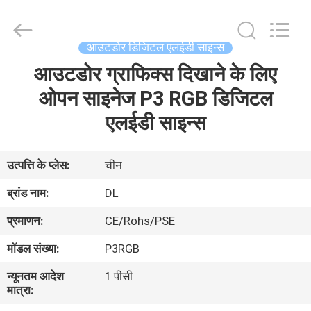
2026
Display
Labs
LED
Co.,Ltd.
आउटडोर डिजिटल एलईडी साइन्स
All
Rights
Reserved.
आउटडोर ग्राफिक्स दिखाने के लिए
घर
ओपन साइनेज P3 RGB डिजिटल
उत्पादों
एलईडी साइन्स
वीआर
उत्पत्ति के प्लेस:
चीन
दिखाएँ
ब्रांड नाम:
DL
प्रमाणन:
CE/Rohs/PSE
हमारे
मॉडल संख्या:
P3RGB
बारे
न्यूनतम आदेश
1 पीसी
में
मात्रा: