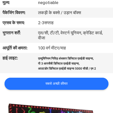
मूल्य:
negotiable
कारखाना
पैकेजिंग विवरण:
लकड़ी के बक्से / उड़ान बॉक्स
भ्रमण
प्रसव के समय:
2-3सप्ताह
गुणवत्ता
भुगतान शर्तें:
एल/सी, टी/टी, वेस्टर्न यूनियन, क्रेडिट कार्ड,
वीजा
नियंत्रण
आपूर्ति की क्षमता:
100 वर्ग मीटर/माह
संपर्क
हाई लाइट:
,
एल्यूमिनियम निविड़ अंधकार डिजिटल एलईडी साइन्स
,
करें
पी 3 आरजीबी डिजिटल एलईडी साइन्स
आउटडोर डिजिटल एलईडी साइन्स 5000 सीडी / एम 2
समाचार
सबसे अच्छी कीमत
एक
उद्धरण