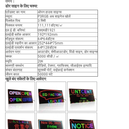
समय।
डोर साइन के लिए चश्मा:
प्रोडक्ट का नाम:
ओपन हाउस साइन्स
नमूना:
P3RGB अब साइनेज खोलें
पिक्सेल पिच:
3 मिमी
पिक्सल घनत्व:
111,111डॉट्स/㎡
एल.ई.डी. बत्तियां:
एसएमडी1921
एलईडी ब्लॉक आकार:
192*192mm
मॉड्यूल संकल्प:
64*64डॉट्स
एलईडी स्क्रीन का आकार:
252*444*75mm
एलईडी प्रदर्शन संकल्प:
64*128डॉट्स
आवेदन पत्र:
आउटडोर, सेमीआउटडोर, विंडो साइन, डोर साइन्स
चमक:
5000 सीडी / ㎡
स्मृति:
2एम
सामग्री समर्थन:
वीडियो, टेक्स्ट, ग्राफिक्स, जीआईएफ इत्यादि
संचार बंदरगाह:
यूएसबी पोर्ट, वाईफ़ाई कनेक्शन
जीवन काल:
50000 घंटे
खुले बंद संकेतों के लिए आवेदन: