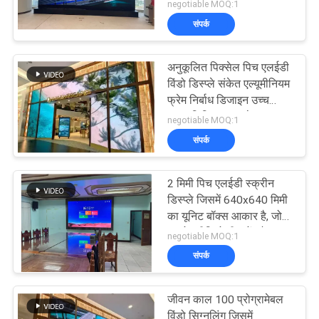
लिए 640x640 मिमी यूनिट
negotiable MOQ:1
बॉक्स आकार का प्रदर्शन
संपर्क
प्रदान करता है
अनुकूलित पिक्सेल पिच एलईडी
विंडो डिस्प्ले संकेत एल्यूमीनियम
फ्रेम निर्बाध डिजाइन उच्च
चमक डिजिटल साइनेज
negotiable MOQ:1
समाधान
संपर्क
2 मिमी पिच एलईडी स्क्रीन
डिस्प्ले जिसमें 640x640 मिमी
का यूनिट बॉक्स आकार है, जो
इनडोर वीडियो दीवारों और
negotiable MOQ:1
सूचना डिस्प्ले के लिए एकदम
संपर्क
सही है
जीवन काल 100 प्रोग्रामेबल
विंडो सिग्नलिंग जिसमें