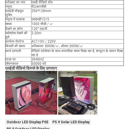
प्रोडक्ट का नाम:
एचडी वीडियो वॉल
नमूना:
पी2आरजीबी
एलईडी मॉड्यूल
256*128mm
युक्ति:
नेतृत्व में प्रकाश:
एसएमडी1515
चमक:
1000 सीडी / ㎡
देखने का कोण:
120° एच/वी
सर्वश्रेष्ठ देखने की
2-20m
दूरी:
कार्यरत वोल्टेज:
AC110V / 220V
बिजली की खपत:
अधिकतम: 800W/㎡, औसत:300W/㎡
कार्य प्रणाली:
वीडियो प्रोसेसर के साथ वास्तविक समय दिखा रहा है, कंप्यूटर के समान दिखा
रहा है
ताज़ा दर:
3840HZ
जीवनकाल:
50000 घंटे
एलईडी वीडियो डिस्प्ले के लिए उत्पादन:
Outdoor LED Display PSE
P5.9 Solar LED Display