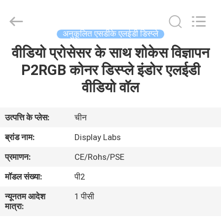
2026
Display
Labs
LED
Co.,Ltd.
अनुकूलित एसडीके एलईडी डिस्प्ले
All
Rights
Reserved.
वीडियो प्रोसेसर के साथ शोकेस विज्ञापन
घर
P2RGB कोनर डिस्प्ले इंडोर एलईडी
उत्पादों
वीडियो वॉल
वीआर
उत्पत्ति के प्लेस:
चीन
दिखाएँ
ब्रांड नाम:
Display Labs
प्रमाणन:
CE/Rohs/PSE
हमारे
मॉडल संख्या:
पी2
बारे
न्यूनतम आदेश
1 पीसी
में
मात्रा: