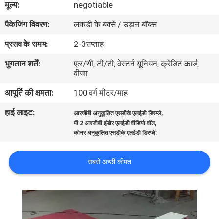
मूल्य:
negotiable
कारखाना
पैकेजिंग विवरण:
लकड़ी के बक्से / उड़ान बॉक्स
भ्रमण
प्रसव के समय:
2-3सप्ताह
गुणवत्ता
भुगतान शर्तें:
एल/सी, टी/टी, वेस्टर्न यूनियन, क्रेडिट कार्ड,
वीजा
नियंत्रण
आपूर्ति की क्षमता:
100 वर्ग मीटर/माह
संपर्क
हाई लाइट:
,
आरजीबी अनुकूलित एसडीके एलईडी डिस्प्ले
,
करें
पी 2 आरजीबी इंडोर एलईडी वीडियो वॉल
कोनर अनुकूलित एसडीके एलईडी डिस्प्ले:
समाचार
सबसे अच्छी कीमत
एक
उद्धरण