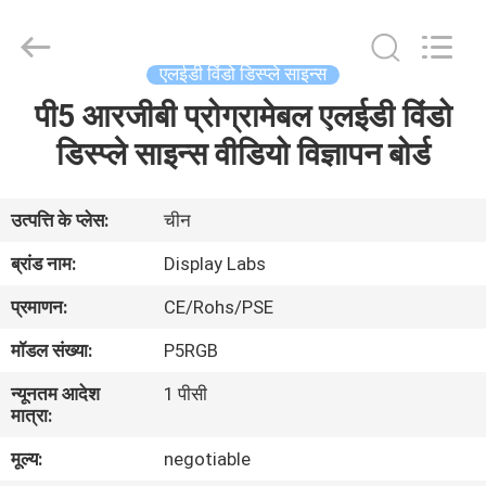
2026
Display
Labs
LED
Co.,Ltd.
एलईडी विंडो डिस्प्ले साइन्स
All
Rights
Reserved.
पी5 आरजीबी प्रोग्रामेबल एलईडी विंडो
घर
डिस्प्ले साइन्स वीडियो विज्ञापन बोर्ड
उत्पादों
उत्पत्ति के प्लेस:
चीन
वीआर
ब्रांड नाम:
Display Labs
दिखाएँ
प्रमाणन:
CE/Rohs/PSE
मॉडल संख्या:
P5RGB
हमारे
न्यूनतम आदेश
1 पीसी
बारे
मात्रा:
में
मूल्य:
negotiable