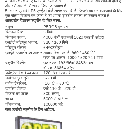
4: कम रखरखाव: एनर्जी सेविंग एलईडी पैनल में कम रखरखाव की आवश्यकता होती है
और इसे आसानी से सर्विस किया जा सकता है।
5: लागत प्रभावी: P5 एलईडी बोर्ड लागत प्रभावी है, जिससे यह उन व्यवसायों के लिए
एक बढ़िया विकल्प बन जाता है जो अपनी प्रदर्शन लागतों को बचाना चाहते हैं।
आउटडोर विज्ञापन स्क्रीन के लिए चश्मा:
नमूना:
P5RGB पूर्ण रंग
पिक्सेल पिच:
5 मिमी
पिक्सल घनत्व:
4000 पीसी एसएमडी 1820 एलईडी डॉट्स
एलईडी मॉड्यूल आकार:
320 * 160 मिमी
मॉड्यूल संकल्प:
64*32डॉट्स
एलईडी प्रदर्शन का आकार:
आकार दिखा रहा है: 960 * 480 मिमी
फ्रेम का आकार: 1000 * 520 * 11 मिमी
स्क्रीन पिक्सेल:
एक तरफ: 192*96=18432dots
दो पक्ष: 36864 डॉट्स
सर्वश्रेष्ठ देखने का कोण:
120 डिग्री एच / वी
सर्वोत्तम दृश्य दूरी:
5-20 मी
वर्किंग टेम्परेचर:
-10 ℃ ~ 50 ℃
कार्यरत वोल्टेज:
एसी 110 वी - 220 वी
बिजली की खपत:
300 डब्ल्यू
चमक:
5000 सीडी / ㎡
जीवनकाल:
100000 घंटे
पोल एलईडी स्क्रीन के लिए आवेदन: