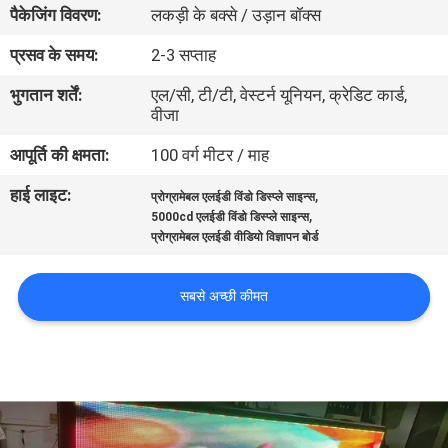
पैकेजिंग विवरण:
लकड़ी के बक्से / उड़ान बॉक्स
कारखाना
भ्रमण
प्रसव के समय:
2-3 सप्ताह
भुगतान शर्तें:
एल/सी, टी/टी, वेस्टर्न यूनियन, क्रेडिट कार्ड,
वीजा
गुणवत्ता
नियंत्रण
आपूर्ति की क्षमता:
100 वर्ग मीटर / माह
हाई लाइट:
,
प्रोग्रामेबल एलईडी विंडो डिस्प्ले साइन्स
,
संपर्क
5000cd एलईडी विंडो डिस्प्ले साइन्स
प्रोग्रामेबल एलईडी वीडियो विज्ञापन बोर्ड
करें
सबसे अच्छी कीमत
समाचार
एक
उद्धरण