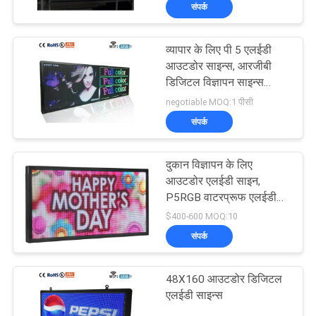
संपर्क
कारखाना
भ्रमण
व्यापार के लिए पी 5 एलईडी
38
आउटडोर साइन्स, आरजीबी
गुणवत्ता
डिजिटल विज्ञापन साइन्स
स्मारक एलईडी संकेत
आउटडोर
negotiable MOQ:1 पीसी
नियंत्रण
संपर्क
संपर्क
दुकान विज्ञापन के लिए
करें
आउटडोर एलईडी साइन,
P5RGB वाटरप्रूफ एलईडी
37
स्क्रीन वीडियो प्रदर्शन
$400-600 MOQ:10
समाचार
प्रोग्राम करने योग्य
संपर्क
स्क्रॉलिंग एलईडी साइन्स
एक
48X160 आउटडोर डिजिटल
उद्धरण
एलईडी साइन्स