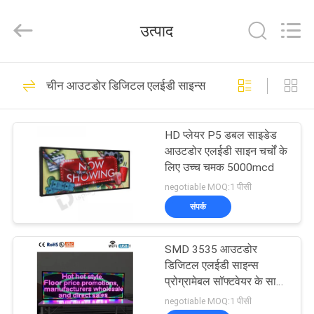
2026
Display
Labs
उत्पाद
LED
Co.,Ltd.
All
Rights
Reserved.
घर
61
चीन आउटडोर डिजिटल एलईडी साइन्स
एलईडी विंडो डिस्प्ले
उत्पादों
साइन्स
HD प्लेयर P5 डबल साइडेड
आउटडोर एलईडी साइन चर्चों के
वीआर
लिए उच्च चमक 5000mcd
दिखाएँ
negotiable MOQ:1 पीसी
संपर्क
59
हमारे
आउटडोर डिजिटल
SMD 3535 आउटडोर
बारे
डिजिटल एलईडी साइन्स
एलईडी साइन्स
में
प्रोग्रामेबल सॉफ्टवेयर के साथ
डबल साइडेड
negotiable MOQ:1 पीसी