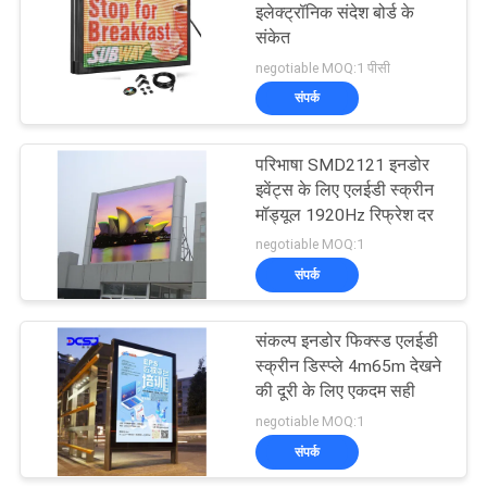
इलेक्ट्रॉनिक संदेश बोर्ड के
संकेत
48
negotiable MOQ:1 पीसी
फ्रंट सर्विस एलईडी
संपर्क
स्क्रीन
परिभाषा SMD2121 इनडोर
इवेंट्स के लिए एलईडी स्क्रीन
मॉड्यूल 1920Hz रिफ्रेश दर
negotiable MOQ:1
संपर्क
25
इनडोर किराये एलईडी
संकल्प इनडोर फिक्स्ड एलईडी
स्क्रीन डिस्प्ले 4m65m देखने
स्क्रीन
की दूरी के लिए एकदम सही
negotiable MOQ:1
संपर्क