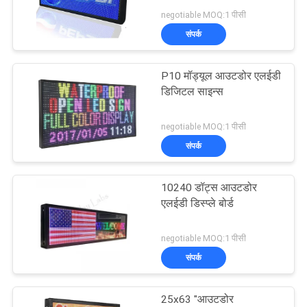
की
negotiable MOQ:1 पीसी
विनती
संपर्क
36
करे
इंडोर फिक्स्ड एलईडी
P10 मॉड्यूल आउटडोर एलईडी
डिजिटल साइन्स
साइटमैप
स्क्रीन
negotiable MOQ:1 पीसी
PRIVACY
संपर्क
POLICY
10240 डॉट्स आउटडोर
29
एलईडी डिस्प्ले बोर्ड
आउटडोर फिक्स्ड एलईडी
negotiable MOQ:1 पीसी
डिस्प्ले
संपर्क
25x63 "आउटडोर