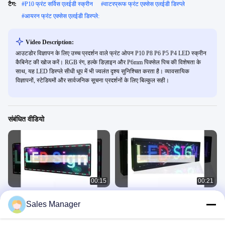
टैग:
#
P10 फ्रंट सर्विस एलईडी स्क्रीन
#
वाटरप्रूफ फ्रंट एक्सेस एलईडी डिस्प्ले
#
आयरन फ्रंट एक्सेस एलईडी डिस्प्ले:
Video Description:
आउटडोर विज्ञापन के लिए उच्च प्रदर्शन वाले फ्रंट ओपन P10 P8 P6 P5 P4 LED स्क्रीन
कैबिनेट की खोज करें। RGB रंग, हल्के डिज़ाइन और P6mm पिक्सेल पिच की विशेषता के
साथ, यह LED डिस्प्ले सीधी धूप में भी ज्वलंत दृश्य सुनिश्चित करता है। व्यावसायिक
विज्ञापनों, स्टेडियमों और सार्वजनिक सूचना प्रदर्शनों के लिए बिल्कुल सही।
संबंधित वीडियो
00:15
00:21
स्क्रॉलिंग ऑटो रियर एलईडी विंडो डिस्प्ले साइन्स
P10 USB Programmable LED
Sales Manager
फुल कलर प्रोग्रामेबल आरएस232 कंट्रोल
Window Display Signs 220V इंडोर
एलईडी साइन फॉर बिजनेस
एलईडी विंडो डिस्प्ले संकेत
एलईडी विंडो डिस्प्ले संकेत
November 26, 2025
December 14, 2025